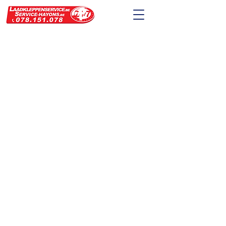
O
NZE TROEVEN
Een betrouwbare service voor alle logistieke
ondernemingen in België
24/7 BEREIKBAAR
OP
078 151 078
Onze medewerkers zijn
24/24 - 7/7 beschikbaar
voor laadkleppenservice
SERVICE
VAN A